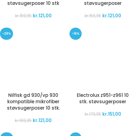
støvsugerposer 10 stk
støvsugerposer
kr.
121,00
kr.
121,00
kr.
159,95
kr.
159,95
-29%
-16%
Nilfisk gd 930/vp 930
Electrolux z951-z961 10
kompatible mikrofiber
stk. støvsugerposer
støvsugerposer 10 stk.
kr.
151,00
kr.
179,95
kr.
121,00
kr.
169,95