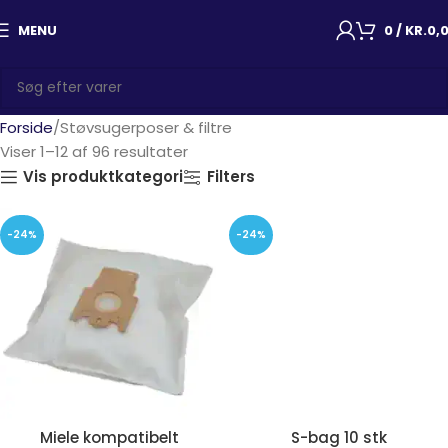
MENU
0
/
KR.
0,
Forside
Støvsugerposer & filtre
Viser 1–12 af 96 resultater
Vis produktkategori
Filters
-24%
-24%
Miele kompatibelt
S-bag 10 stk