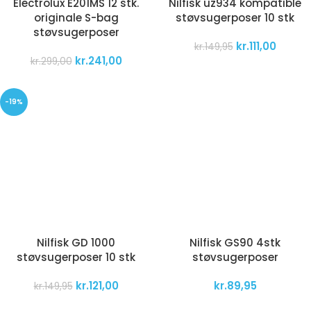
Electrolux E201MS 12 stk.
Nilfisk uz934 kompatible
originale S-bag
støvsugerposer 10 stk
støvsugerposer
kr.
111,00
kr.
149,95
kr.
241,00
kr.
299,00
-19%
Nilfisk GD 1000
Nilfisk GS90 4stk
støvsugerposer 10 stk
støvsugerposer
kr.
121,00
kr.
89,95
kr.
149,95