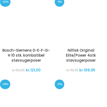
-24%
-8%
Bosch–Siemens D-E-F-G-
Nilfisk Original
H 10 stk. kombatibel
Elite/Power 4stk
støvsugerposer
støvsugerposer
kr.
121,00
kr.
109,95
kr.
159,95
kr.
119,95
-29%
-31%