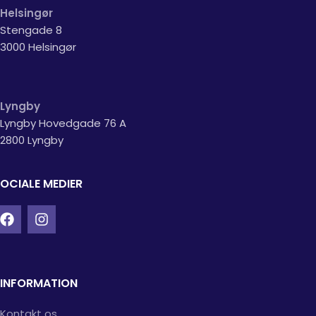
Helsingør
Stengade 8
3000 Helsingør
Lyngby
Lyngby Hovedgade 76 A
2800 Lyngby
OCIALE MEDIER
INFORMATION
Kontakt os