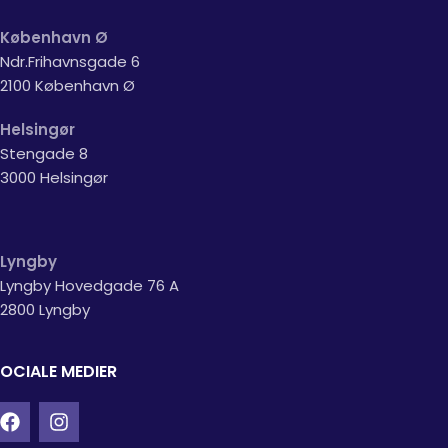
København Ø
Ndr.Frihavnsgade 6
2100 København Ø
Helsingør
Stengade 8
3000 Helsingør
Lyngby
Lyngby Hovedgade 76 A
2800 Lyngby
OCIALE MEDIER