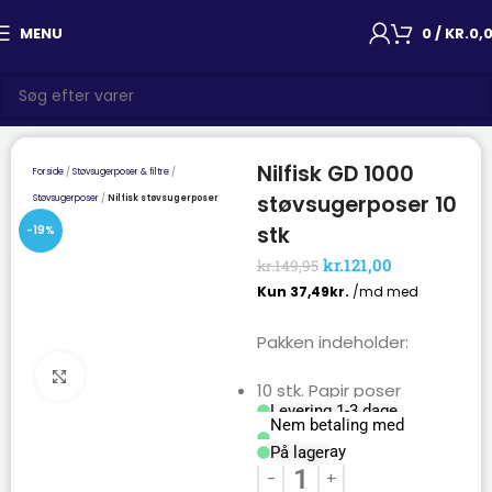
MENU
0
/
KR.
0,
Nilfisk GD 1000
Forside
Støvsugerposer & filtre
støvsugerposer 10
Støvsugerposer
Nilfisk støvsugerposer
stk
-19%
kr.
121,00
kr.
149,95
Pakken indeholder:
Click to enlarge
10 stk. Papir poser
Levering 1-3 dage
Nem betaling med
Mobilepay
På lager