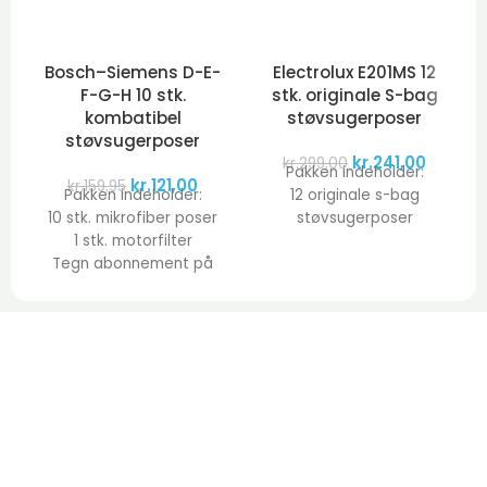
Bosch–Siemens D-E-
Electrolux E201MS 12
F-G-H 10 stk.
stk. originale S-bag
kombatibel
støvsugerposer
støvsugerposer
kr.
241,00
kr.
299,00
Pakken indeholder:
kr.
121,00
kr.
159,95
Pakken indeholder:
12 originale s-bag
10 stk. mikrofiber poser
støvsugerposer
1 stk. motorfilter
Tegn abonnement på
dine poser her