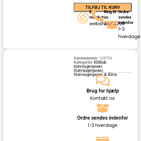
TILFØJ TIL KURV
E-
Ring til
Ordre
mærket
os.
sendes
indenfor
webshop
36164298
1-3
hverdage
Varenummer
103703
Nilfisk
Kategorier
støvsugerposer
,
Støvsugerposer
,
Støvsugerposer & filtre
Brug for hjælp
Kontakt os
Ordre sendes indenfor
1-3 hverdage