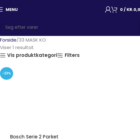
MENU
0
/
KR.
0,
Forside
33 MASK KO
Viser 1 resultat
Vis produktkategori
Filters
-23%
Bosch Serie 2 Parket