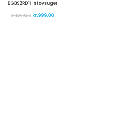
BGBS2RD1H støvsuger
kr.
999,00
kr.
1.299,00