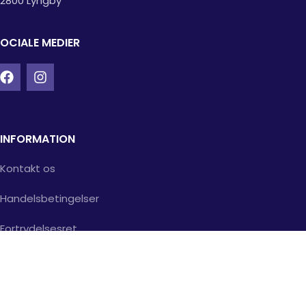
2800 Lyngby
OCIALE MEDIER
INFORMATION
Kontakt os
Handelsbetingelser
Fortrydelsesret
Returvarer
Santander finansiering