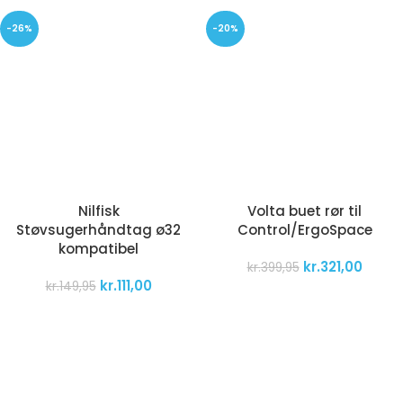
-26%
-20%
Nilfisk
Volta buet rør til
Støvsugerhåndtag ø32
Control/ErgoSpace
kompatibel
kr.
321,00
kr.
399,95
kr.
111,00
kr.
149,95