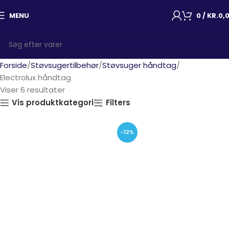
MENU
0
/
KR.
0,
Forside
Støvsugertilbehør
Støvsuger håndtag
Electrolux håndtag
Viser 6 resultater
Vis produktkategori
Filters
-12%