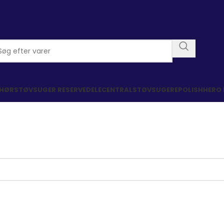
EHØR
STØVSUGER RESERVEDELE
CENTRALSTØVSUGERE
POLISHHERO