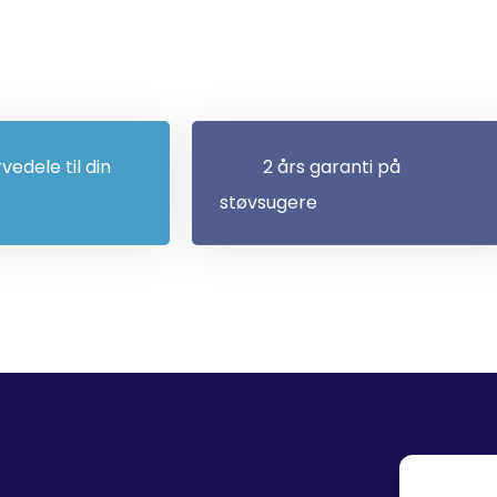
rvedele til din
2 års garanti på
støvsugere