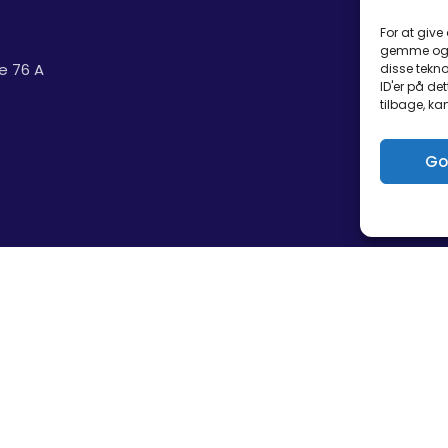
For at give
gemme og/e
e 76 A
disse tekno
ID'er på de
tilbage, ka
Go
berg | CVR: 34468532