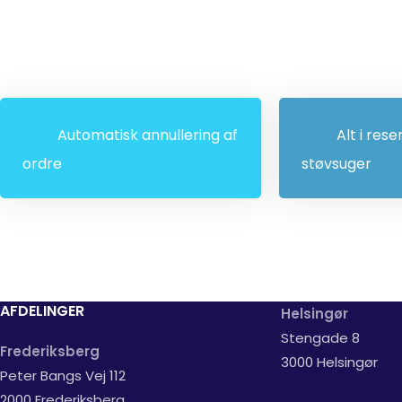
Automatisk annullering af
Alt i rese
ordre
støvsuger
AFDELINGER
Helsingør
Stengade 8
Frederiksberg
3000 Helsingør
Peter Bangs Vej 112
2000 Frederiksberg