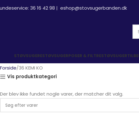
undeservice:
36 16 42 98
|
eshop@stovsugerbanden.dk
STØVSUGERE
STØVSUGERPOSER & FILTRE
STØVSUGERTILB
Forside
36 KEMI KO
Vis produktkategori
Der blev ikke fundet nogle varer, der matcher dit valg.