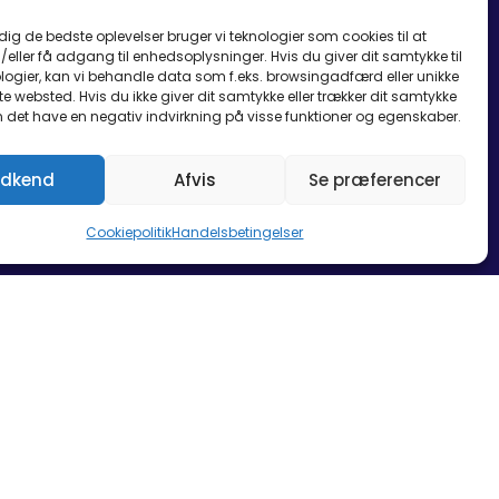
INFORMATION
 dig de bedste oplevelser bruger vi teknologier som cookies til at
ller få adgang til enhedsoplysninger. Hvis du giver dit samtykke til
logier, kan vi behandle data som f.eks. browsingadfærd eller unikke
Kontakt os
tte websted. Hvis du ikke giver dit samtykke eller trækker dit samtykke
n det have en negativ indvirkning på visse funktioner og egenskaber.
Handelsbetingelser
dkend
Afvis
Se præferencer
Fortrydelsesret
Cookiepolitik
Handelsbetingelser
Returvarer
Santander finansiering
Pressen
Om os
Cookie- og privatlivspolitik