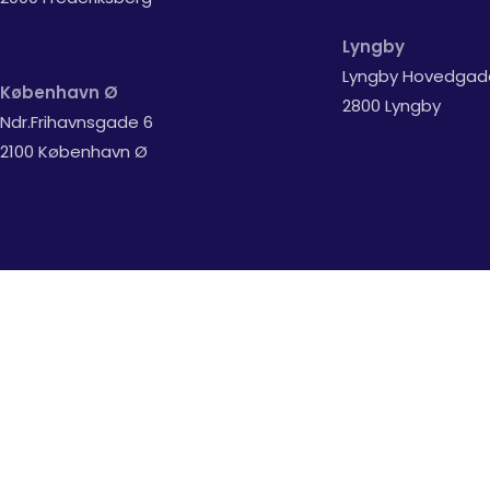
Lyngby
Lyngby Hovedgad
København Ø
2800 Lyngby
Ndr.Frihavnsgade 6
2100 København Ø
Støvsugerbanden ApS | Peter Bangs Vej 112 - 2000 Frederiks