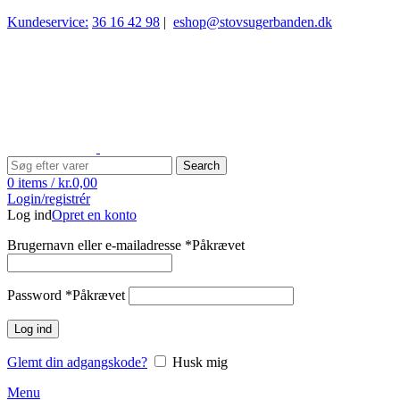
Kundeservice:
36 16 42 98
|
eshop@stovsugerbanden.dk
Search
0
items
/
kr.
0,00
Login/registrér
Log ind
Opret en konto
Brugernavn eller e-mailadresse
*
Påkrævet
Password
*
Påkrævet
Log ind
Glemt din adgangskode?
Husk mig
Menu