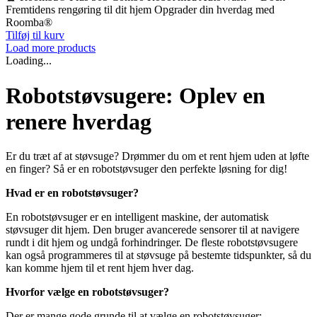
Fremtidens rengøring til dit hjem Opgrader din hverdag med
Roomba®
Tilføj til kurv
Load more products
Loading...
Robotstøvsugere: Oplev en
renere hverdag
Er du træt af at støvsuge? Drømmer du om et rent hjem uden at løfte
en finger? Så er en robotstøvsuger den perfekte løsning for dig!
Hvad er en robotstøvsuger?
En robotstøvsuger er en intelligent maskine, der automatisk
støvsuger dit hjem. Den bruger avancerede sensorer til at navigere
rundt i dit hjem og undgå forhindringer. De fleste robotstøvsugere
kan også programmeres til at støvsuge på bestemte tidspunkter, så du
kan komme hjem til et rent hjem hver dag.
Hvorfor vælge en robotstøvsuger?
Der er mange gode grunde til at vælge en robotstøvsuger: