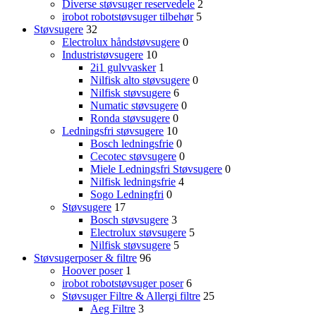
Diverse støvsuger reservedele
2
irobot robotstøvsuger tilbehør
5
Støvsugere
32
Electrolux håndstøvsugere
0
Industristøvsugere
10
2i1 gulvvasker
1
Nilfisk alto støvsugere
0
Nilfisk støvsugere
6
Numatic støvsugere
0
Ronda støvsugere
0
Ledningsfri støvsugere
10
Bosch ledningsfrie
0
Cecotec støvsugere
0
Miele Ledningsfri Støvsugere
0
Nilfisk ledningsfrie
4
Sogo Ledningfri
0
Støvsugere
17
Bosch støvsugere
3
Electrolux støvsugere
5
Nilfisk støvsugere
5
Støvsugerposer & filtre
96
Hoover poser
1
irobot robotstøvsuger poser
6
Støvsuger Filtre & Allergi filtre
25
Aeg Filtre
3