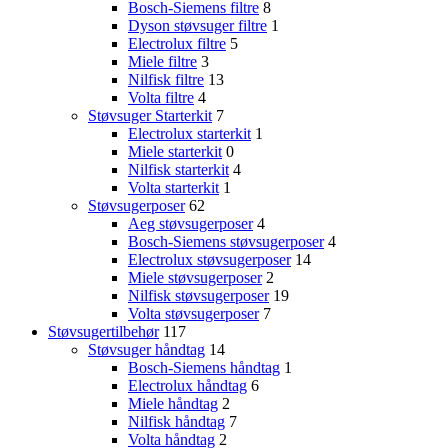
Bosch-Siemens filtre
8
Dyson støvsuger filtre
1
Electrolux filtre
5
Miele filtre
3
Nilfisk filtre
13
Volta filtre
4
Støvsuger Starterkit
7
Electrolux starterkit
1
Miele starterkit
0
Nilfisk starterkit
4
Volta starterkit
1
Støvsugerposer
62
Aeg støvsugerposer
4
Bosch-Siemens støvsugerposer
4
Electrolux støvsugerposer
14
Miele støvsugerposer
2
Nilfisk støvsugerposer
19
Volta støvsugerposer
7
Støvsugertilbehør
117
Støvsuger håndtag
14
Bosch-Siemens håndtag
1
Electrolux håndtag
6
Miele håndtag
2
Nilfisk håndtag
7
Volta håndtag
2