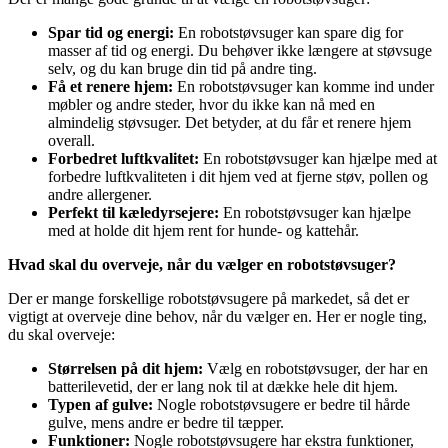
Spar tid og energi:
En robotstøvsuger kan spare dig for
masser af tid og energi. Du behøver ikke længere at støvsuge
selv, og du kan bruge din tid på andre ting.
Få et renere hjem:
En robotstøvsuger kan komme ind under
møbler og andre steder, hvor du ikke kan nå med en
almindelig støvsuger. Det betyder, at du får et renere hjem
overall.
Forbedret luftkvalitet:
En robotstøvsuger kan hjælpe med at
forbedre luftkvaliteten i dit hjem ved at fjerne støv, pollen og
andre allergener.
Perfekt til kæledyrsejere:
En robotstøvsuger kan hjælpe
med at holde dit hjem rent for hunde- og kattehår.
Hvad skal du overveje, når du vælger en robotstøvsuger?
Der er mange forskellige robotstøvsugere på markedet, så det er
vigtigt at overveje dine behov, når du vælger en. Her er nogle ting,
du skal overveje:
Størrelsen på dit hjem:
Vælg en robotstøvsuger, der har en
batterilevetid, der er lang nok til at dække hele dit hjem.
Typen af gulve:
Nogle robotstøvsugere er bedre til hårde
gulve, mens andre er bedre til tæpper.
Funktioner:
Nogle robotstøvsugere har ekstra funktioner,