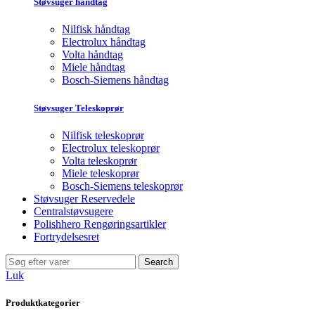
Støvsuger håndtag
Nilfisk håndtag
Electrolux håndtag
Volta håndtag
Miele håndtag
Bosch-Siemens håndtag
Støvsuger Teleskoprør
Nilfisk teleskoprør
Electrolux teleskoprør
Volta teleskoprør
Miele teleskoprør
Bosch-Siemens teleskoprør
Støvsuger Reservedele
Centralstøvsugere
Polishhero Rengøringsartikler
Fortrydelsesret
Search
Luk
Produktkategorier