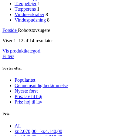
Tæppefejer
1
Tæpperens
1
Vinduesskraber
8
Vinduspudsning
8
Forside
Robotstøvsugere
Viser 1–12 af 14 resultater
Vis produktkategori
Filters
Sorter efter
Popularitet
Gennemsnitlig bedømmelse
Nyeste først
Pris: lav til høj
Pris: høj til lav
Pris
All
kr.
2.070,00
-
kr.
4.140,00