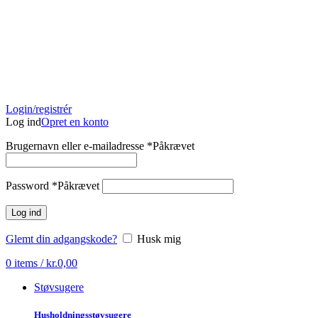
Login/registrér
Log ind
Opret en konto
Brugernavn eller e-mailadresse
*
Påkrævet
Password
*
Påkrævet
Log ind
Glemt din adgangskode?
Husk mig
0
items
/
kr.
0,00
Støvsugere
Husholdningsstøvsugere