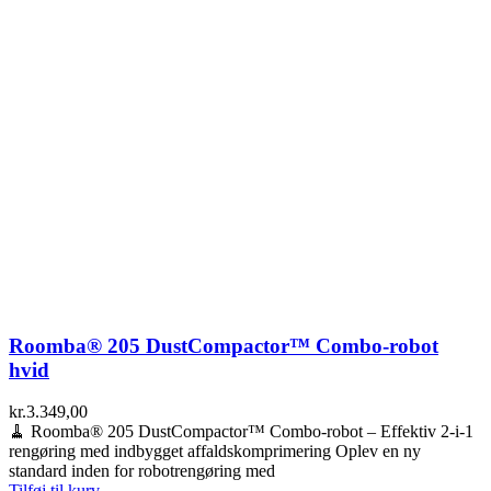
Roomba® 205 DustCompactor™ Combo-robot
hvid
kr.
3.349,00
🧹 Roomba® 205 DustCompactor™ Combo-robot – Effektiv 2-i-1
rengøring med indbygget affaldskomprimering Oplev en ny
standard inden for robotrengøring med
Tilføj til kurv