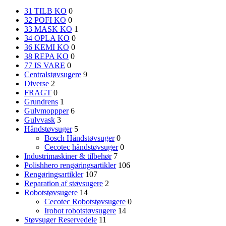
31 TILB KO
0
32 POFI KO
0
33 MASK KO
1
34 OPLA KO
0
36 KEMI KO
0
38 REPA KO
0
77 IS VARE
0
Centralstøvsugere
9
Diverse
2
FRAGT
0
Grundrens
1
Gulvmoppper
6
Gulvvask
3
Håndstøvsuger
5
Bosch Håndstøvsuger
0
Cecotec håndstøvsuger
0
Industrimaskiner & tilbehør
7
Polishhero rengøringsartikler
106
Rengøringsartikler
107
Reparation af støvsugere
2
Robotstøvsugere
14
Cecotec Robotstøvsugere
0
Irobot robotstøvsugere
14
Støvsuger Reservedele
11