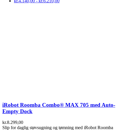
kr.
4.140,00
-
kr.
6.210,00
iRobot Roomba Combo® MAX 705 med Auto-
Empty Dock
kr.
8.299,00
Slip for daglig støvsugning og tømning med iRobot Roomba