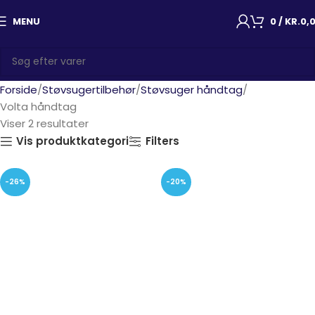
MENU
0
/
KR.
0,
Forside
Støvsugertilbehør
Støvsuger håndtag
Volta håndtag
Viser 2 resultater
Vis produktkategori
Filters
-26%
-20%