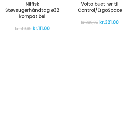
Nilfisk
Volta buet rør til
Støvsugerhåndtag ø32
Control/ErgoSpace
kompatibel
kr.
321,00
kr.
399,95
kr.
111,00
kr.
149,95