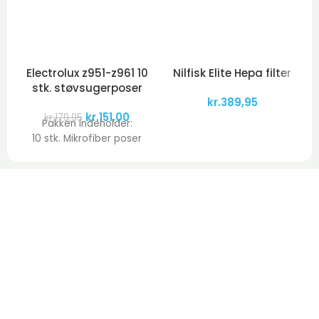
Electrolux z951-z961 10
Nilfisk Elite Hepa filter
stk. støvsugerposer
kr.
389,95
kr.
151,00
kr.
179,95
Pakken indeholder:
10 stk. Mikrofiber poser