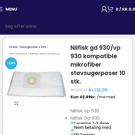
MENU
0
/
KR.
0,
Nilfisk gd 930/vp
Forside
Støvsugerposer & filtre
930 kompatible
Støvsugerposer
Nilfisk støvsugerposer
mikrofiber
-29%
støvsugerposer 10
stk.
kr.
121,00
kr.
169,95
Click to enlarge
Nilfisk Vp 930
Nilfisk Gd 930
Levering 1-3 dage
Nem betaling med
Mobilepay