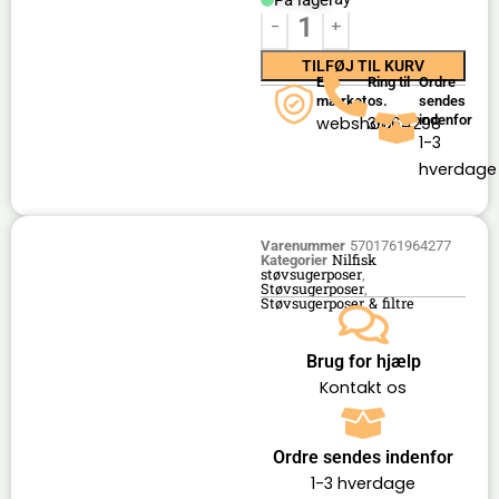
På lager
TILFØJ TIL KURV
E-
Ring til
Ordre
mærket
os.
sendes
indenfor
webshop
36164298
1-3
hverdage
Varenummer
5701761964277
Nilfisk
Kategorier
støvsugerposer
,
Støvsugerposer
,
Støvsugerposer & filtre
Brug for hjælp
Kontakt os
Ordre sendes indenfor
1-3 hverdage