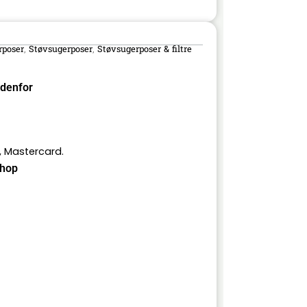
rposer
Støvsugerposer
Støvsugerposer & filtre
,
,
ndenfor
, Mastercard.
hop