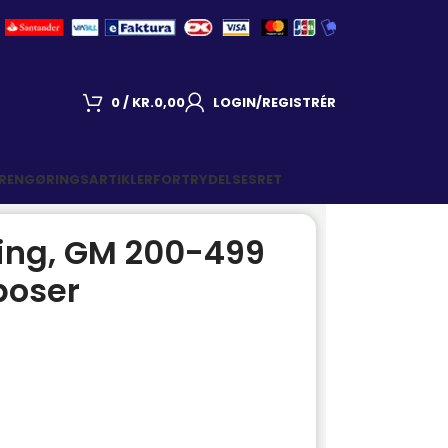
0
/
KR.
0,00
LOGIN/REGISTRÉR
 RENGØRINGSARTIKLER
FORTRYDELSESRET
King, GM 200-499
poser