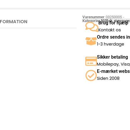
Varenummer
03250005 -
INFORMATION
Nilfisk støvsuge
Kategorier
Brug for hjælp
Kontakt os
Ordre sendes i
1-3 hverdage
Sikker betaling
Mobilepay, Visa
E-mærket webs
Siden 2008