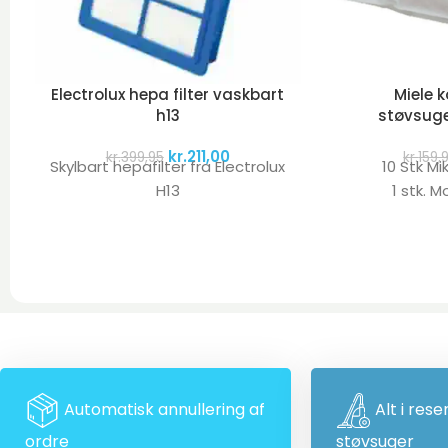
Electrolux hepa filter vaskbart
Miele 
h13
støvsuge
kr.
211,00
kr.
399,95
kr.
159,
Skylbart hepafilter fra Electrolux
10 Stk Mi
H13
1 stk. M
Automatisk annullering af
Alt i rese
ordre
støvsuger