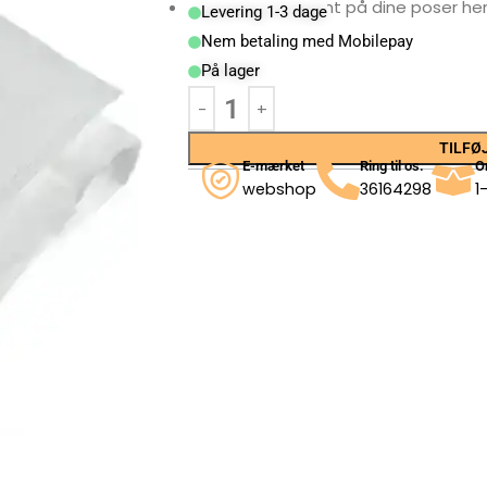
Tegn abonnement på dine poser he
Levering 1-3 dage
Nem betaling med Mobilepay
På lager
TILFØJ
E-mærket
Ring til os.
O
webshop
36164298
1