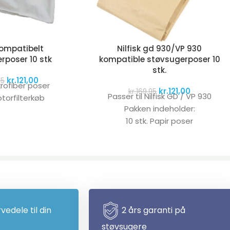
kompatibelt
Nilfisk gd 930/VP 930
rposer 10 stk
kompatible støvsugerposer 10
stk.
kr.
121,00
95
krofiber poser
kr.
121,00
kr.
169,95
Passer til Nilfisk GD / VP 930
otorfilterkøb
Pakken indeholder:
10 stk. Papir poser
rvedele til din
2 års garanti på
støvsugere