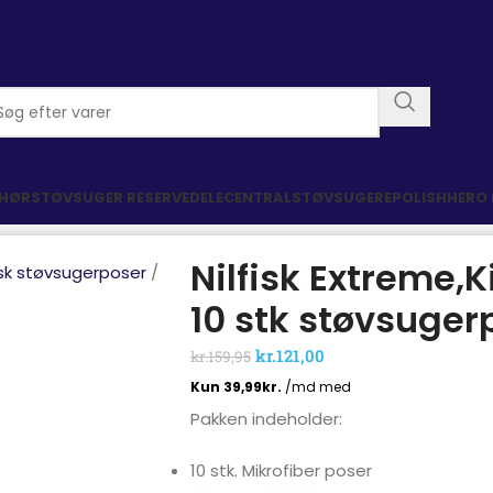
EHØR
STØVSUGER RESERVEDELE
CENTRALSTØVSUGERE
POLISHHERO
Nilfisk Extreme,
fisk støvsugerposer
10 stk støvsuger
kr.
121,00
kr.
159,95
Pakken indeholder:
10 stk. Mikrofiber poser