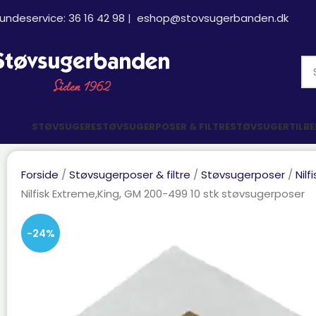
undeservice:
36 16 42 98
|
eshop@stovsugerbanden.dk
STØVSUGERE
STØVSUGERPOSER & FILTRE
STØVSUGERTILB
Forside
Støvsugerposer & filtre
Støvsugerposer
Nil
Nilfisk Extreme,King, GM 200-499 10 stk støvsugerposer
-24%