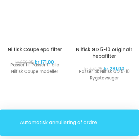
Nilfisk Coupe epa filter
Nilfisk GD 5-10 originalt
hepafilter
kr.
171,00
kr.
259,95
Passer til: Passer til alle
kr.
281,00
kr.
441,25
Nilfisk Coupe modeller
Passer til: Nilfisk GD 5-10
Rygstøvsuger
Automatisk annullering af ordre