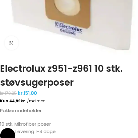
Click to enlarge
Electrolux z951-z961 10 stk.
støvsugerposer
kr.
151,00
kr.
179,95
Pakken indeholder:
10 stk. Mikrofiber poser
Levering 1-3 dage