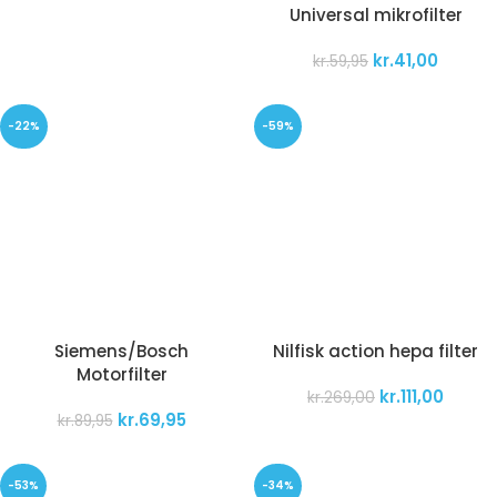
Universal mikrofilter
kr.
41,00
kr.
59,95
-22%
-59%
Siemens/Bosch
Nilfisk action hepa filter
Motorfilter
kr.
111,00
kr.
269,00
kr.
69,95
kr.
89,95
-53%
-34%