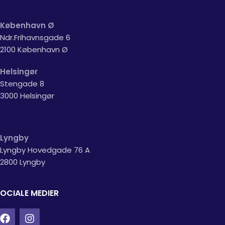
København Ø
Ndr.Frihavnsgade 6
2100 København Ø
Helsingør
Stengade 8
3000 Helsingør
Lyngby
Lyngby Hovedgade 76 A
2800 Lyngby
OCIALE MEDIER