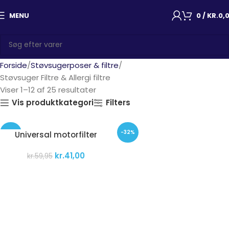
MENU
0
/
KR.
0,
Forside
Støvsugerposer & filtre
Støvsuger Filtre & Allergi filtre
Viser 1–12 af 25 resultater
Vis produktkategori
Filters
-32%
-32%
Universal motorfilter
kr.
41,00
kr.
59,95