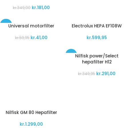
kr.
181,00
kr.
349,00
-32%
Universal motorfilter
Electrolux HEPA EF108W
kr.
41,00
kr.
599,95
kr.
59,95
-17%
Nilfisk power/Select
hepafilter H12
kr.
291,00
kr.
349,95
Nilfisk GM 80 Hepafilter
kr.
1.299,00