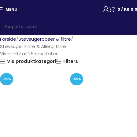
MENU
0
/
KR.
0,
Forside
Støvsugerposer & filtre
Støvsuger Filtre & Allergi filtre
Viser 1–12 af 25 resultater
Vis produktkategori
Filters
-22%
-59%