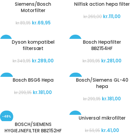
Siemens/Bosch
Nilfisk action hepa filter
Motorfilter
kr.
111,00
kr.
269,00
kr.
69,95
kr.
89,95
-17%
-30%
Dyson kompatibel
Bosch Hepafilter
filtersæt
BBZ154HF
kr.
289,00
kr.
281,00
kr.
349,95
kr.
399,95
-40%
-40%
Bosch BSG6 Hepa
Bosch/Siemens GL-40
hepa
kr.
181,00
kr.
299,95
kr.
181,00
kr.
299,95
-48%
-32%
Universal mikrofilter
BOSCH/SIEMENS
kr.
41,00
HYGIEJNEFILTER BBZ152HF
kr.
59,95