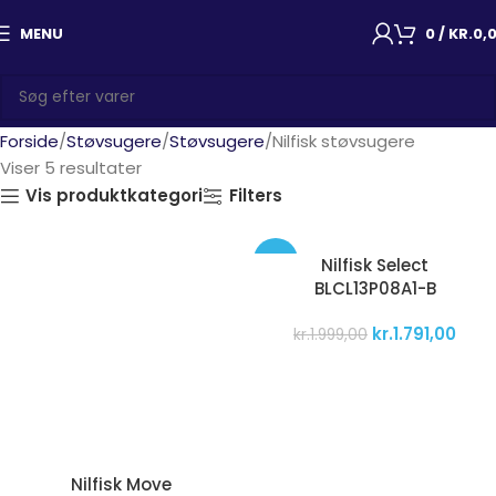
MENU
0
/
KR.
0,
Forside
Støvsugere
Støvsugere
Nilfisk støvsugere
Viser 5 resultater
Vis produktkategori
Filters
-10%
Nilfisk Select
BLCL13P08A1-B
kr.
1.791,00
kr.
1.999,00
Nilfisk Move