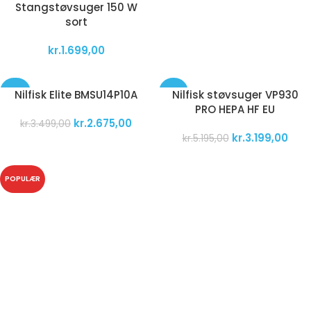
Stangstøvsuger 150 W
sort
kr.
1.699,00
-24%
-38%
Nilfisk Elite BMSU14P10A
Nilfisk støvsuger VP930
PRO HEPA HF EU
POPULÆR
kr.
2.675,00
kr.
3.499,00
kr.
3.199,00
kr.
5.195,00
POPULÆR