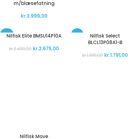
m/blæsefatning
kr.
3.999,00
-24%
-10%
Nilfisk Elite BMSU14P10A
Nilfisk Select
BLCL13P08A1-B
kr.
2.675,00
kr.
3.499,00
kr.
1.791,00
kr.
1.999,00
Nilfisk Move