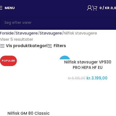
MENU
0
/
KR.
0,
Forside
Støvsugere
Støvsugere
Nilfisk støvsugere
Viser 5 resultater
Vis produktkategori
Filters
POPULÆR
-38%
Nilfisk støvsuger VP930
PRO HEPA HF EU
POPULÆR
kr.
3.199,00
kr.
5.195,00
Nilfisk GM 80 Classic