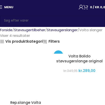
MENU
0
/
KR.
0,
Forside
Støvsugertilbehør
Støvsugerslanger
Volta slanger
Viser 4 resultater
Vis produktkategori
Filters
-17%
Volta Bolido
støvsugerslange original
kr.
289,00
kr.
349,95
Rep.slange Volta