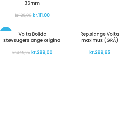
36mm
kr.
111,00
kr.
129,00
-17%
Volta Bolido
Rep.slange Volta
støvsugerslange original
maximus (GRÅ)
kr.
289,00
kr.
299,95
kr.
349,95