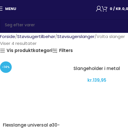
MENU
0
/
KR.
0,
Forside
Støvsugertilbehør
Støvsugerslanger
Volta slanger
Viser 4 resultater
Vis produktkategori
Filters
-14%
Slangeholder i metal
kr.
139,95
Flexslange universal ø30-