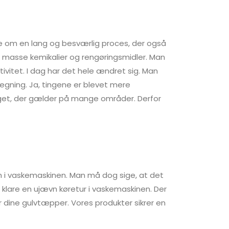
ale om en lang og besværlig proces, der også
n masse kemikalier og rengøringsmidler. Man
vitet. I dag har det hele ændret sig. Man
egning. Ja, tingene er blevet mere
oget, der gælder på mange områder. Derfor
m i vaskemaskinen. Man må dog sige, at det
n klare en ujævn køretur i vaskemaskinen. Der
r dine gulvtæpper. Vores produkter sikrer en