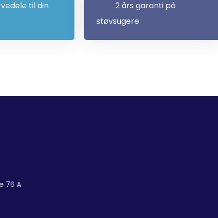
rvedele til din
2 års garanti på
støvsugere
e 76 A