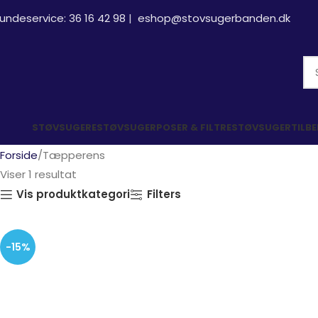
undeservice:
36 16 42 98
|
eshop@stovsugerbanden.dk
STØVSUGERE
STØVSUGERPOSER & FILTRE
STØVSUGERTILB
Forside
Tæpperens
Viser 1 resultat
Vis produktkategori
Filters
-15%