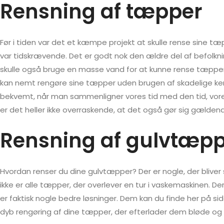
Rensning af tæpper
Før i tiden var det et kæmpe projekt at skulle rense sine t
var tidskrævende. Det er godt nok den ældre del af befolkn
skulle også bruge en masse vand for at kunne rense tæpperne
kan nemt rengøre sine tæpper uden brugen af skadelige kemi
bekvemt, når man sammenligner vores tid med den tid, vore
er det heller ikke overraskende, at det også gør sig gælden
Rensning af gulvtæp
Hvordan renser du dine gulvtæpper? Der er nogle, der blive
ikke er alle tæpper, der overlever en tur i vaskemaskinen. De
er faktisk nogle bedre løsninger. Dem kan du finde her på s
dyb rengøring af dine tæpper, der efterlader dem bløde og v