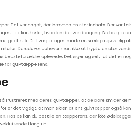
æpper. Det var noget, der krævede en stor indsats. Der var t
ingen, der kan huske, hvordan det var dengang. De brugte e
 godt nok. Det var på ingen måde en særlig miljøvenlig akti
kalier. Derudover behøver man ikke at frygte en stor vandr
s bedsteforældre oplevede. Det siger sig selv, at det er n
de for gulvtæppe rens.
pe
r så frustreret med deres gulvtæpper, at de bare smider de
rfor er det vigtigt, at man sikrer, at ens gulvtæpper også ka
iden. Hos os kan du bestille en tæpperens, der ikke ødelægge
elduftende i lang tid.