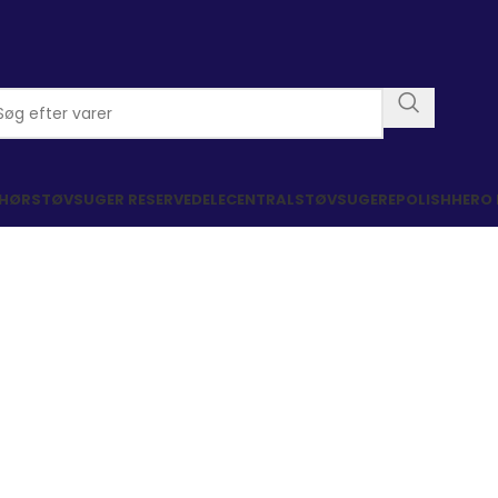
EHØR
STØVSUGER RESERVEDELE
CENTRALSTØVSUGERE
POLISHHERO