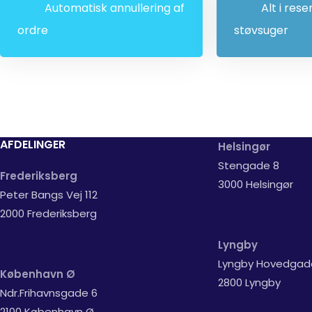
Automatisk annullering af
Alt i rese
ordre
støvsuger
AFDELINGER
Helsingør
Stengade 8
Frederiksberg
3000 Helsingør
Peter Bangs Vej 112
2000 Frederiksberg
Lyngby
Lyngby Hovedgad
København Ø
2800 Lyngby
Ndr.Frihavnsgade 6
2100 København Ø