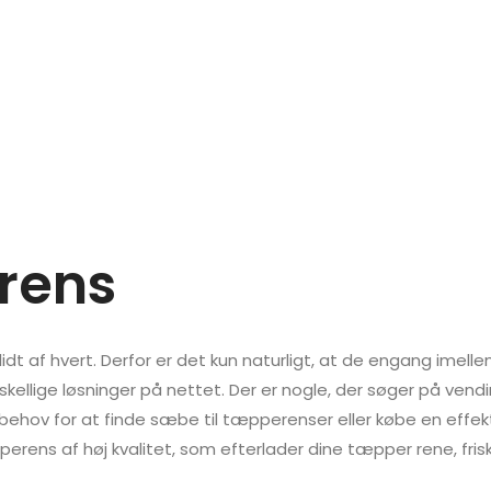
erens
t af hvert. Derfor er det kun naturligt, at de engang imellem
skellige løsninger på nettet. Der er nogle, der søger på ven
r behov for at finde sæbe til tæpperenser eller købe en effe
erens af høj kvalitet, som efterlader dine tæpper rene, fri