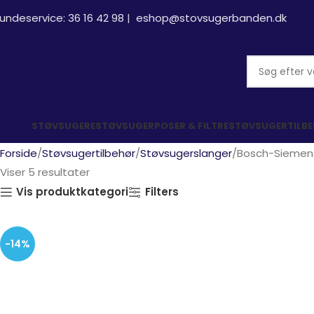
undeservice:
36 16 42 98
|
eshop@stovsugerbanden.dk
STØVSUGERE
STØVSUGERPOSER & FILTRE
STØVSUGERTILB
Forside
Støvsugertilbehør
Støvsugerslanger
Bosch-Siemens
Viser 5 resultater
Vis produktkategori
Filters
-14%