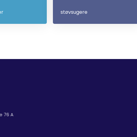
er
støvsugere
e 76 A