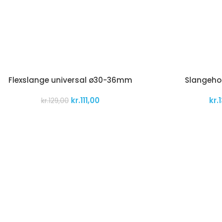
Flexslange universal ø30-36mm
Slangehol
kr.
111,00
kr.
kr.
129,00