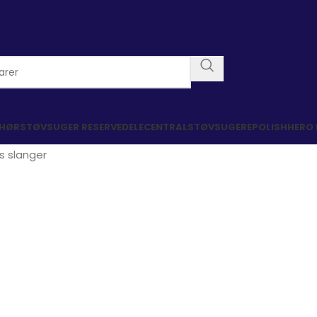
EHØR
STØVSUGER RESERVEDELE
CENTRALSTØVSUGERE
POLISHHERO
 slanger