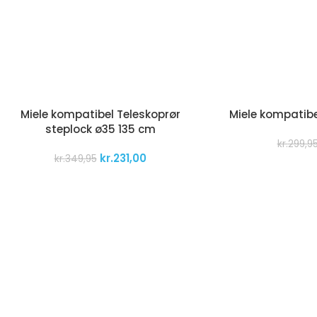
Miele kompatibel Teleskoprør
Miele kompatibe
steplock ø35 135 cm
kr.
299,9
kr.
231,00
kr.
349,95