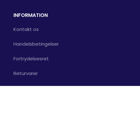
INFORMATION
Kontakt os
Handelsbetingelser
Fortrydelsesret
Returvarer
Santander finansiering
Pressen
Om os