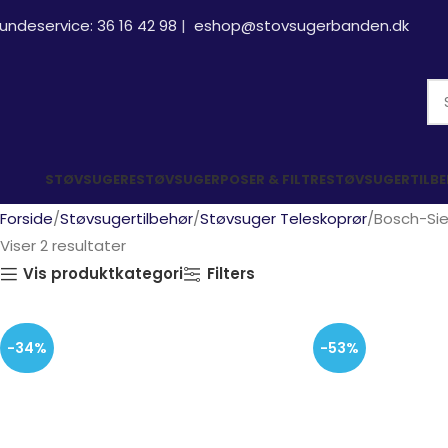
undeservice:
36 16 42 98
|
eshop@stovsugerbanden.dk
STØVSUGERE
STØVSUGERPOSER & FILTRE
STØVSUGERTILB
Forside
Støvsugertilbehør
Støvsuger Teleskoprør
Bosch-Si
Viser 2 resultater
Vis produktkategori
Filters
-34%
-53%