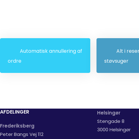
Automatisk annullering af
Alt i rese
ordre
støvsuger
AFDELINGER
Helsingør
Stengade 8
Frederiksberg
3000 Helsingør
Peter Bangs Vej 112