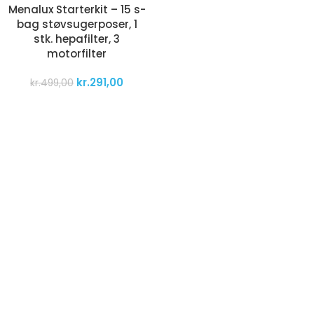
Menalux Starterkit – 15 s-
bag støvsugerposer, 1
stk. hepafilter, 3
motorfilter
kr.
291,00
kr.
499,00