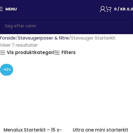
MENU
0
/
KR.
0,
Forside
Støvsugerposer & filtre
Støvsuger Starterkit
Viser 7 resultater
Vis produktkategori
Filters
-42%
Menalux Starterkit – 15 s-
Ultra one mini starterkit