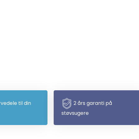
rvedele til din
2 års garanti på
støvsugere