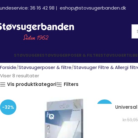
undeservice:
36 16 42 98
|
eshop@stovsugerbanden.dk
STØVSUGERE
STØVSUGERPOSER & FILTRE
STØVSUGERTILB
Forside
Støvsugerposer & filtre
Støvsuger Filtre & Allergi filt
Viser 8 resultater
Vis produktkategori
Filters
Universal
-32%
-32%
kr.
59,95