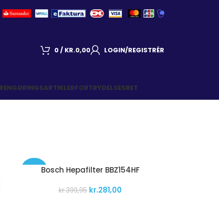
0
/
KR.
0,00
LOGIN/REGISTRÉR
 RENGØRINGSARTIKLER
FORTRYDELSESRET
Bosch Hepafilter BBZ154HF
-30%
kr.
281,00
kr.
399,95