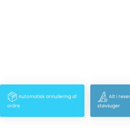
Automatisk annullering af
Alt i rese
ordre
støvsuger