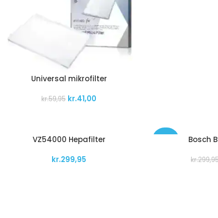
Universal mikrofilter
kr.
41,00
kr.
59,95
VZ54000 Hepafilter
Bosch 
-40%
kr.
299,95
kr.
299,9