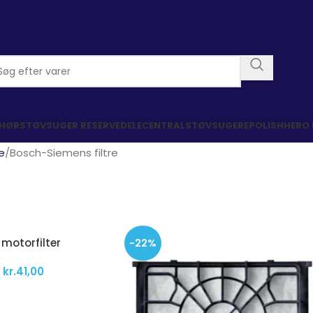
EHØR
STØVSUGER RESERVEDELE
CENTRALSTØVSUGERE
POLISHHERO
re
Bosch-Siemens filtre
 motorfilter
-22%
kr.
41,00