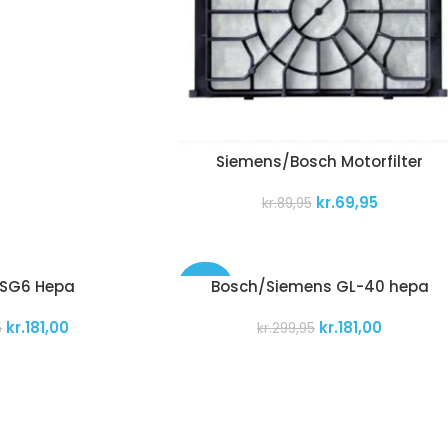
Siemens/Bosch Motorfilter
kr.
69,95
kr.
89,95
BSG6 Hepa
Bosch/Siemens GL-40 hepa
-40%
kr.
181,00
kr.
181,00
5
kr.
299,95