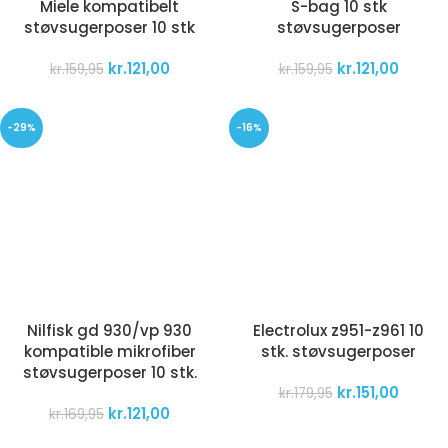
Miele kompatibelt
S-bag 10 stk
støvsugerposer 10 stk
støvsugerposer
kr.
121,00
kr.
121,00
kr.
159,95
kr.
159,95
-29%
-16%
Nilfisk gd 930/vp 930
Electrolux z951-z961 10
kompatible mikrofiber
stk. støvsugerposer
støvsugerposer 10 stk.
kr.
151,00
kr.
179,95
kr.
121,00
kr.
169,95