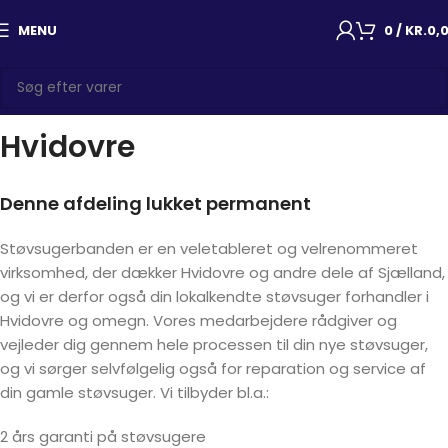
MENU
0
/
KR.
0,
Hvidovre
Denne afdeling lukket permanent
Støvsugerbanden er en veletableret og velrenommeret
virksomhed, der dækker Hvidovre og andre dele af Sjælland,
og vi er derfor også din lokalkendte støvsuger forhandler i
Hvidovre og omegn. Vores medarbejdere rådgiver og
vejleder dig gennem hele processen til din nye støvsuger,
og vi sørger selvfølgelig også for reparation og service af
din gamle støvsuger. Vi tilbyder bl.a.:
2 års garanti på støvsugere