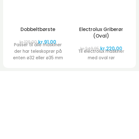
Dobbeltbørste
Electrolux Griberør
(Oval)
kr.
91,00
kr.
129,00
Passer til alle maskiner
kr.
220,00
kr.
249,95
der har teleskoprør på
Til electrolux maskiner
enten ø32 eller ø35 mm
med oval rør