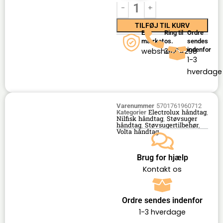
TILFØJ TIL KURV
E-
Ring til
Ordre
mærket
os.
sendes
indenfor
webshop
36164298
1-3
hverdage
Varenummer
5701761960712
Electrolux håndtag
Kategorier
,
Nilfisk håndtag
Støvsuger
,
håndtag
Støvsugertilbehør
,
,
Volta håndtag
Brug for hjælp
Kontakt os
Ordre sendes indenfor
1-3 hverdage