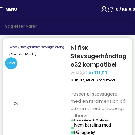
MENU
0
/
KR.
0,
Nilfisk
Forside
Støvsugertilbehør
Støvsuger håndtag
Støvsugerhåndtag
Electrolux håndtag
ø32 kompatibel
-26%
kr.
111,00
kr.
149,95
Passer til støvsugere
med en rørdimension på
Click to enlarge
ø32mm, med aftageligt
griberør.
Levering 1-3 dage
Nem betaling med
Mobilepay
På lager