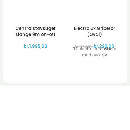
Centralstøvsuger
Electrolux Griberør
slange 9m on-off
(Oval)
kr.
1.995,00
kr.
220,00
kr.
249,95
Til electrolux maskiner
med oval rør