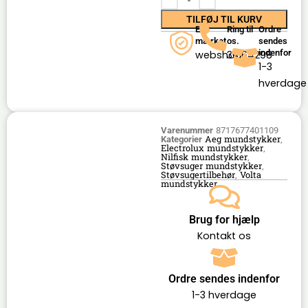
TILFØJ TIL KURV
E-
Ring til
Ordre
mærket
os.
sendes
indenfor
webshop
36164298
1-3
hverdage
Varenummer
8717677401109
Aeg mundstykker
Kategorier
,
Electrolux mundstykker
,
Nilfisk mundstykker
,
Støvsuger mundstykker
,
Støvsugertilbehør
Volta
,
mundstykker
Brug for hjælp
Kontakt os
Ordre sendes indenfor
1-3 hverdage