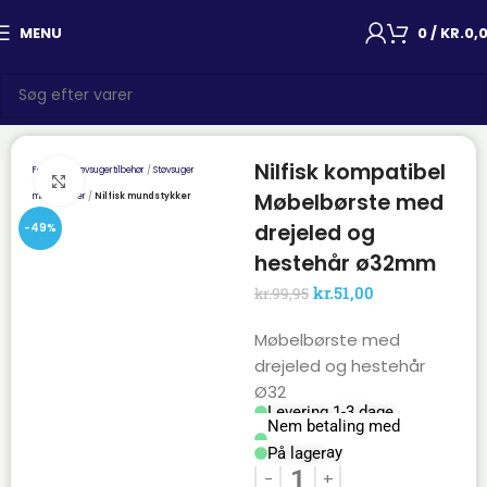
MENU
0
/
KR.
0,
Nilfisk kompatibel
Forside
Støvsugertilbehør
Støvsuger
Click to enlarge
Møbelbørste med
mundstykker
Nilfisk mundstykker
drejeled og
-49%
hestehår ø32mm
kr.
51,00
kr.
99,95
Møbelbørste med
drejeled og hestehår
Ø32
Levering 1-3 dage
Nem betaling med
Mobilepay
På lager