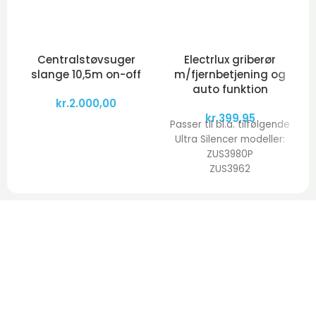
Centralstøvsuger
Electrlux griberør
slange 10,5m on-off
m/fjernbetjening og
auto funktion
kr.
2.000,00
kr.
399,95
Passer til bl.a. tilfølgende
Ultra Silencer modeller:
ZUS3980P
ZUS3962
ZUS3932B
ZUS3922R
ZUS3922G
ZUS3926