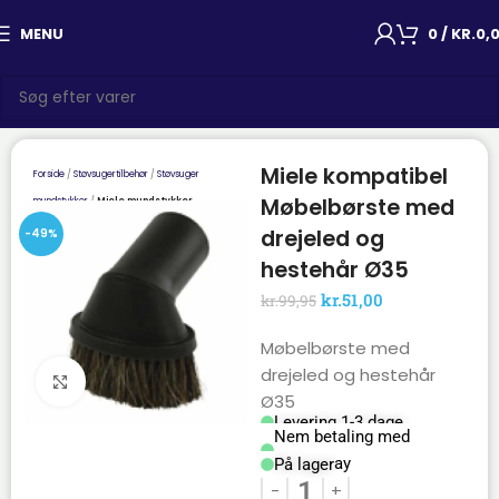
MENU
0
/
KR.
0,
Miele kompatibel
Forside
Støvsugertilbehør
Støvsuger
Møbelbørste med
mundstykker
Miele mundstykker
drejeled og
-49%
hestehår Ø35
kr.
51,00
kr.
99,95
Møbelbørste med
drejeled og hestehår
Click to enlarge
Ø35
Levering 1-3 dage
Nem betaling med
Mobilepay
På lager