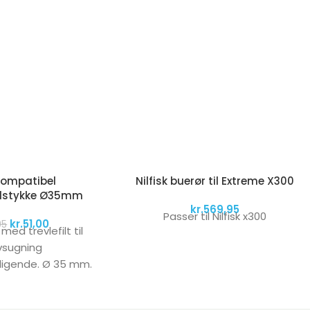
kompatibel
Nilfisk buerør til Extreme X300
dstykke Ø35mm
kr.
569,95
Passer til Nilfisk x300
kr.
51,00
95
ed trevlefilt til
vsugning
ligende. Ø 35 mm.