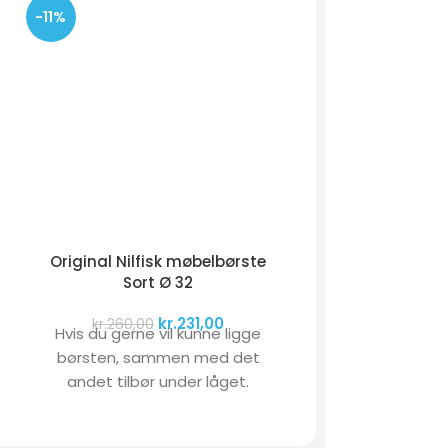
-11%
Original Nilfisk møbelbørste
Sort Ø 32
kr.
231,00
kr.
260,00
Hvis du gerne vil kunne ligge
børsten, sammen med det
andet tilbør under låget.