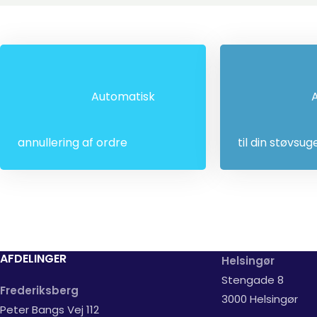
Automatisk
A
annullering af ordre
til din støvsug
AFDELINGER
Helsingør
Stengade 8
Frederiksberg
3000 Helsingør
Peter Bangs Vej 112