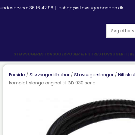
undeservice:
36 16 42 98
|
eshop@stovsugerbanden.dk
STØVSUGERE
STØVSUGERPOSER & FILTRE
STØVSUGERTILB
Forside
Støvsugertilbehør
Støvsugerslanger
Nilfisk 
komplet slange original til GD 930 serie