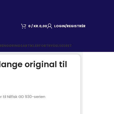
0
/
KR.
0,00
LOGIN/REGISTRÉR
 RENGØRINGSARTIKLER
FORTRYDELSESRET
lange original til
til Nilfisk GD 930-serien