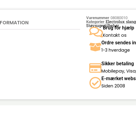
Varenummer
08080010
INFORMATION
Electrolux slang
Kategorier
Støvsugertilbehør
Brug for hjælp
Kontakt os
Ordre sendes i
1-3 hverdage
Sikker betaling
Mobilepay, Visa
E-mærket webs
Siden 2008