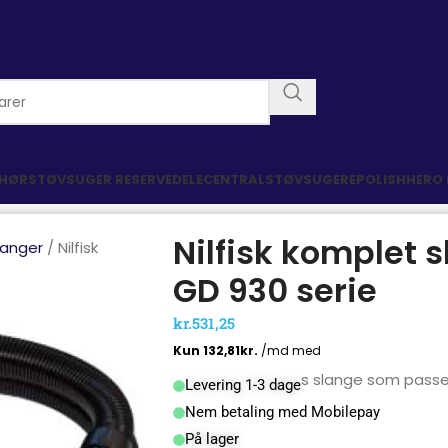
EHØR
STØVSUGER RESERVEDELE
CENTRALSTØVSUGERE
POLISHHERO
Nilfisk komplet s
slanger
Nilfisk
GD 930 serie
kr.
531,25
Original 3-tappers slange som passer 
Levering 1-3 dage
Nem betaling med Mobilepay
På lager