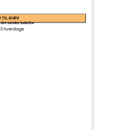
 TIL KURV
rdre sendes indenfor
-3 hverdage