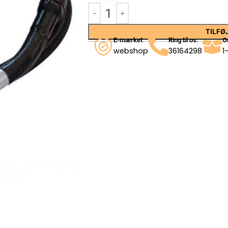
TILFØJ
E-mærket
Ring til os.
O
webshop
36164298
1