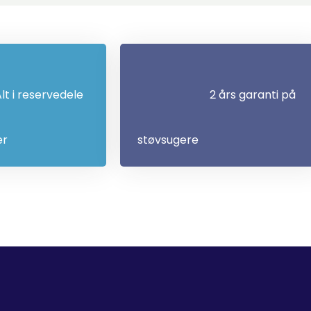
lt i reservedele
2 års garanti på
er
støvsugere