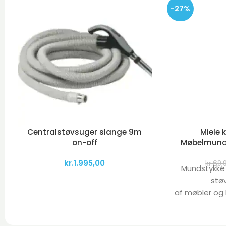
-27%
Centralstøvsuger slange 9m
Miele 
on-off
Møbelmun
kr.
1.995,00
kr.
69,
Mundstykke m
stø
af møbler og 