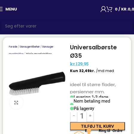
MENU
0
/
KR.
0,
Universalbørste
Forside
Støvsugertilbehør
Støvsuger
Ø35
mundstykker
Miele mundstykker
kr.
129,95
ideel til større flader,
persienner mm.
Levering 1-3 dage
Nem betaling med
Click to enlarge
Mobilepay
På lager
TILFØJ TIL KURV
E-
Ring til
Ordre