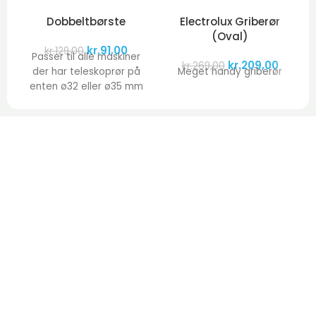
Dobbeltbørste
Electrolux Griberør
(Oval)
kr.
91,00
kr.
129,00
Passer til alle maskiner
kr.
209,00
kr.
269,00
der har teleskoprør på
Meget handy griberør
enten ø32 eller ø35 mm