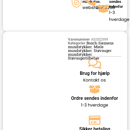
mærket
os.
sendes
indenfor
webshop
36164298
1-3
hverdage
Varenummer
AS352399
Bosch-Siemens
Kategorier
mundstykker
Miele
,
mundstykker
Støvsuger
,
mundstykker
,
Støvsugertilbehør
Brug for hjælp
Kontakt os
Ordre sendes indenfor
1-3 hverdage
Sikker betaling