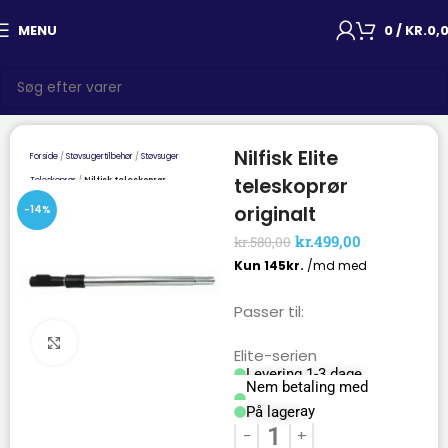
MENU
0
/
KR.
0,
Nilfisk Elite
Forside
Støvsugertilbehør
Støvsuger
teleskoprør
Teleskoprør
Nilfisk teleskoprør
originalt
-14%
kr.
499,00
kr.
580,00
Passer til:
Click to enlarge
Elite-serien
Levering 1-3 dage
Nem betaling med
Mobilepay
På lager