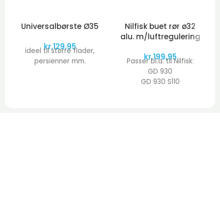
Universalbørste Ø35
Nilfisk buet rør ø32
alu. m/luftregulering
kr.
129,95
ideel til større flader,
kr.
199,95
persienner mm.
Passer bl.a. til Nilfisk:
GD 930
GD 930 S110