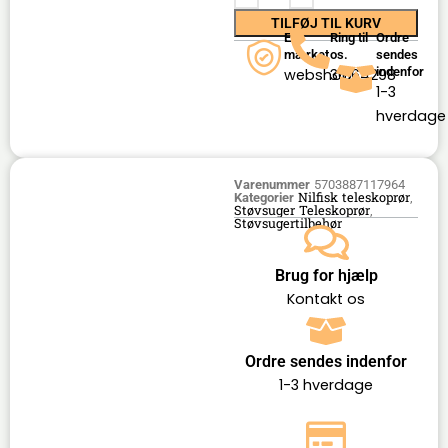
TILFØJ TIL KURV
E-
Ring til
Ordre
mærket
os.
sendes
indenfor
webshop
36164298
1-3
hverdage
Varenummer
5703887117964
Nilfisk teleskoprør
Kategorier
,
Støvsuger Teleskoprør
,
Støvsugertilbehør
Brug for hjælp
Kontakt os
Ordre sendes indenfor
1-3 hverdage