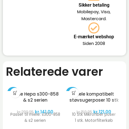
Sikker betaling
Mobilepay, Visa,
Mastercard.
E-mærket webshop
Siden 2008
Relaterede varer
-53%
-24%
-
Miele Hepa s300-858
Miele kompatibelt
& s2 serien
støvsugerposer 10 stk
kr.
141,00
kr.
121,00
kr.
299,95
kr.
159,95
Passer til miele: s300-858
10 Stk Mikrofiber poser
& s2 serien
1 stk. Motorfilterkøb