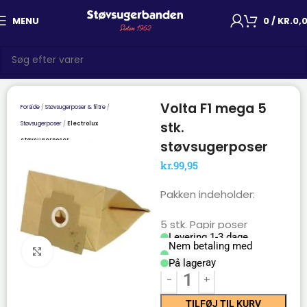
MENU
0
/
KR.
0,
Volta F1 mega 5
Forside
Støvsugerposer & filtre
stk.
Støvsugerposer
Electrolux
støvsugerposer
støvsugerposer
kr.
99,95
Pakken indeholder:
5 stk. Papir poser
Levering 1-3 dage
Nem betaling med
Click to enlarge
Mobilepay
På lager
TILFØJ TIL KURV