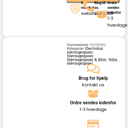
E-
Ring til
Ordre
mærket
os.
sendes
indenfor
webshop
36164298
1-3
hverdage
Varenummer
03250032
Electrolux
Kategorier
støvsugerposer
,
Støvsugerposer
,
Støvsugerposer & filtre
Volta
,
støvsugerposer
Brug for hjælp
Kontakt os
Ordre sendes indenfor
1-3 hverdage