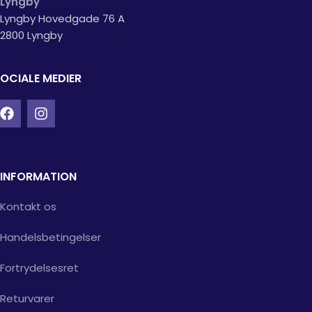
Lyngby
Lyngby Hovedgade 76 A
2800 Lyngby
OCIALE MEDIER
INFORMATION
Kontakt os
Handelsbetingelser
Fortrydelsesret
Returvarer