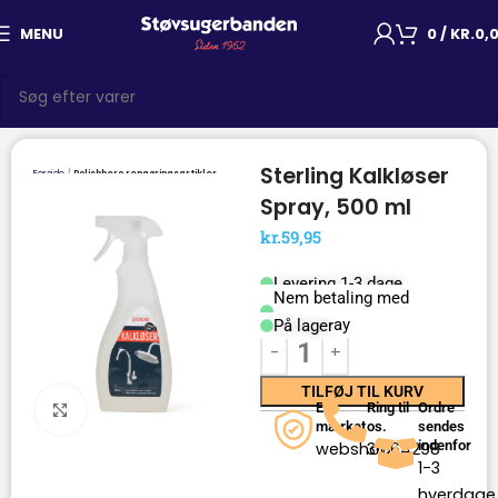
MENU
0
/
KR.
0,
Sterling Kalkløser
Forside
Polishhero rengøringsartikler
Spray, 500 ml
kr.
59,95
Levering 1-3 dage
Nem betaling med
Mobilepay
På lager
TILFØJ TIL KURV
Click to enlarge
E-
Ring til
Ordre
mærket
os.
sendes
indenfor
webshop
36164298
1-3
hverdage