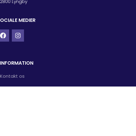
2800 Lyngby
OCIALE MEDIER
INFORMATION
Kontakt os
Handelsbetingelser
Fortrydelsesret
Returvarer
Santander finansiering