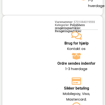
1-3
hverdage
Varenummer
5701084019593
Polishhero
Kategorier
rengøringsartikler
,
Rengøringsartikler
Brug for hjælp
Kontakt os
Ordre sendes indenfor
1-3 hverdage
Sikker betaling
Mobilepay, Visa,
Mastercard.