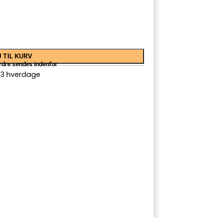
 TIL KURV
rdre sendes indenfor
-3 hverdage