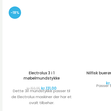
-18%
Electrolux 3 i 1
Nilfisk buerø
møbelmundstykke
kr.
Passer ti
kr.
131,00
kr.
159,95
Dette 3i1 mundstykke passer til
de Electrolux maskiner der har et
ovalt tilbehør.