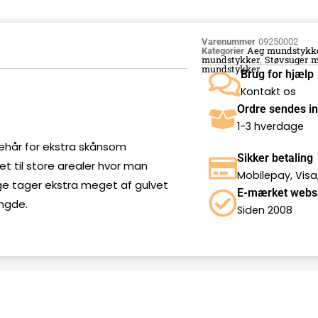
Varenummer
09250002
Aeg mundstykk
Kategorier
mundstykker
Støvsuger 
,
mundstykker
Brug for hjælp
Kontakt os
Ordre sendes i
1-3 hverdage
ehår for ekstra skånsom
Sikker betaling
t til store arealer hvor man
Mobilepay, Visa
e tager ekstra meget af gulvet
E-mærket webs
ngde.
Siden 2008