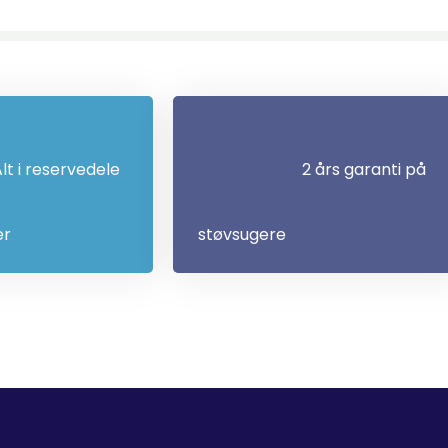
lt i reservedele
2 års garanti på
er
støvsugere