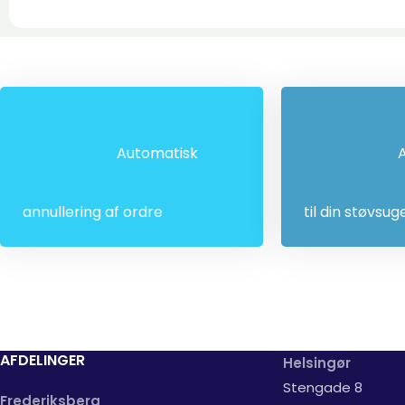
Automatisk
A
annullering af ordre
til din støvsug
AFDELINGER
Helsingør
Stengade 8
Frederiksberg