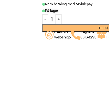
Nem betaling med Mobilepay
På lager
TILFØJ
E-mærket
Ring til os.
O
webshop
36164298
1