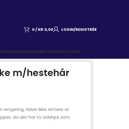
0
/
KR.
0,00
LOGIN/REGISTRÉR
 RENGØRINGSARTIKLER
FORTRYDELSESRET
ke m/hestehår
engøring, ridser ikke, lettere at
per, da det har to sidehjul, som