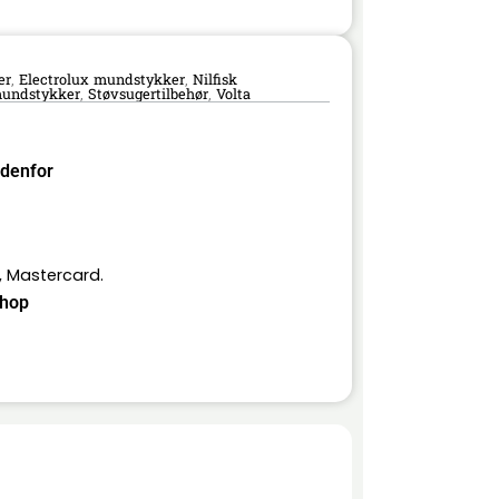
er
Electrolux mundstykker
Nilfisk
,
,
mundstykker
Støvsugertilbehør
Volta
,
,
ndenfor
, Mastercard.
hop