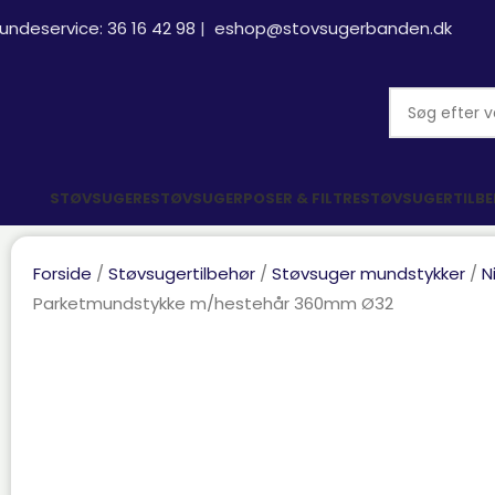
undeservice:
36 16 42 98
|
eshop@stovsugerbanden.dk
STØVSUGERE
STØVSUGERPOSER & FILTRE
STØVSUGERTILB
Forside
Støvsugertilbehør
Støvsuger mundstykker
N
Parketmundstykke m/hestehår 360mm Ø32