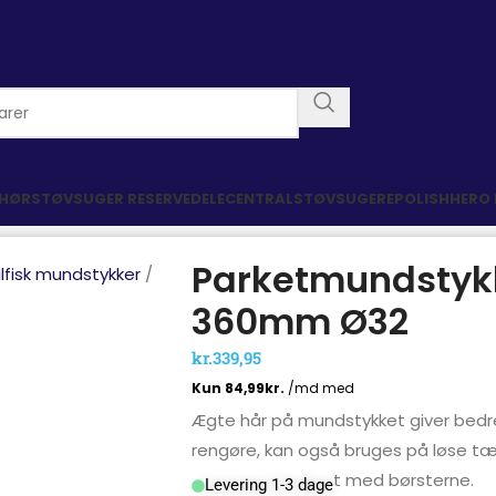
EHØR
STØVSUGER RESERVEDELE
CENTRALSTØVSUGERE
POLISHHERO
Parketmundstyk
ilfisk mundstykker
360mm Ø32
kr.
339,95
Ægte hår på mundstykket giver bedre r
rengøre, kan også bruges på løse tæp
flugter horisontalt med børsterne.
Levering 1-3 dage