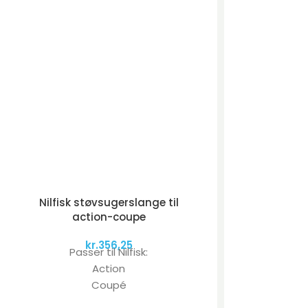
Nilfisk støvsugerslange til
action-coupe
kr.
356,25
Passer til Nilfisk:
Action
Coupé