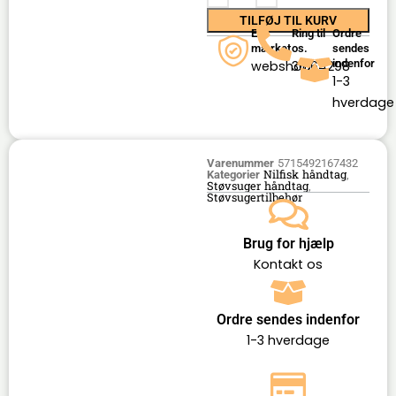
TILFØJ TIL KURV
E-
Ring til
Ordre
mærket
os.
sendes
indenfor
webshop
36164298
1-3
hverdage
Varenummer
5715492167432
Nilfisk håndtag
Kategorier
,
Støvsuger håndtag
,
Støvsugertilbehør
Brug for hjælp
Kontakt os
Ordre sendes indenfor
1-3 hverdage