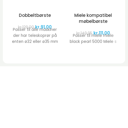
Dobbeltbørste
Miele kompatibel
møbelbørste
kr.
91,00
kr.
129,00
Passer til alle maskiner
kr.
111,00
kr.
149,95
der har teleskoprør på
Passer til miele miele
enten ø32 eller ø35 mm
black pearl 5000 Miele s