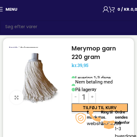
MENU
0
/
KR.
0,
Merymop garn
Forside
Gulvmoppper
220 gram
kr.
39,95
Levering 1-3 dage
Nem betaling med
Mobilepay
På lager
Click to enlarge
TILFØJ TIL KURV
E-
Ring til
Ordre
mærket
os.
sendes
indenfor
webshop
36164298
1-3
hverdage