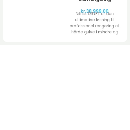
kr.
38.999,00
Nilfisk DRYFT er den
ultimative løsning til
professionel rengøring af
hårde gulve i mindre og
mellemstore områder.
Med sin kompakte