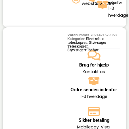
indenfor
webshop
36164298
1-3
hverdage
Varenummer
7321421679358
Electrolux
Kategorier
teleskoprør
Støvsuger
,
Teleskoprør
,
Støvsugertilbehør
Brug for hjælp
Kontakt os
Ordre sendes indenfor
1-3 hverdage
Sikker betaling
Mobilepay, Visa,