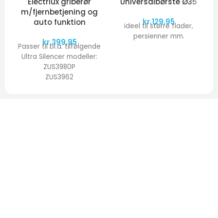
Electrlux griberør
Universalbørste Ø35
m/fjernbetjening og
kr.
129,95
auto funktion
ideel til større flader,
persienner mm.
kr.
399,95
Passer til bl.a. tilfølgende
Ultra Silencer modeller:
ZUS3980P
ZUS3962
ZUS3932B
ZUS3922R
ZUS3922G
ZUS3926