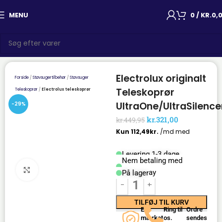
MENU
0
/
KR.
0,
Electrolux originalt
Forside
Støvsugertilbehør
Støvsuger
Teleskoprør
Teleskoprør
Electrolux teleskoprør
UltraOne/UltraSilence
-29%
kr.
321,00
kr.
449,95
Levering 1-3 dage
Nem betaling med
Click to enlarge
Mobilepay
På lager
TILFØJ TIL KURV
E-
Ring til
Ordre
mærket
os.
sendes