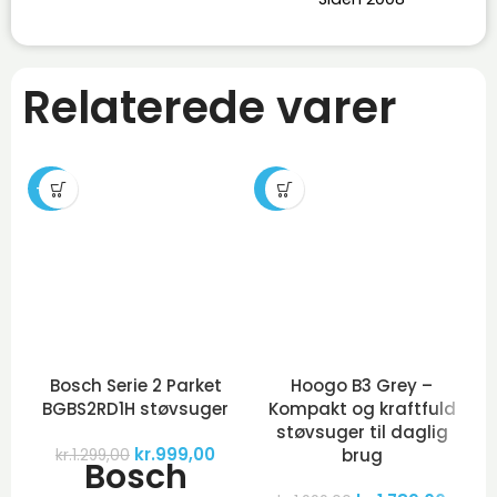
Relaterede varer
-23%
-11%
Bosch Serie 2 Parket
Hoogo B3 Grey –
BGBS2RD1H støvsuger
Kompakt og kraftfuld
støvsuger til daglig
kr.
999,00
brug
kr.
1.299,00
Bosch