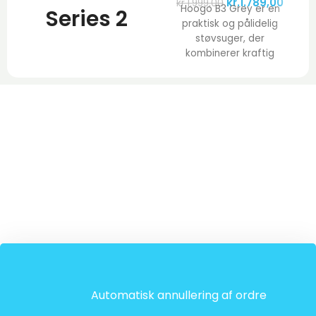
kr.
1.789,00
kr.
1.999,00
Hoogo B3 Grey er en
Series 2
praktisk og pålidelig
støvsuger, der
BGBS2RD1H
kombinerer kraftig
sugestyrke med kompakt
støvsuger
design. Den er ideel til
rød 600
watt
Automatisk annullering af ordre