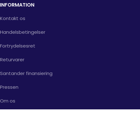
INFORMATION
Kontakt os
Handelsbetingelser
Fortrydelsesret
Returvarer
Santander finansiering
Pressen
Om os
Støvsugerbanden ApS | Peter Bangs Vej 112 - 2000
Frederiksberg | CVR: 34468532 |