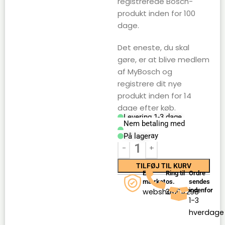
registrerede Bosch-
produkt inden for 100
dage.
Det eneste, du skal
gøre, er at blive medlem
af MyBosch og
registrere dit nye
produkt inden for 14
dage efter køb.
Levering 1-3 dage
Nem betaling med
Mobilepay
På lager
TILFØJ TIL KURV
E-
Ring til
Ordre
mærket
os.
sendes
indenfor
webshop
36164298
1-3
hverdage