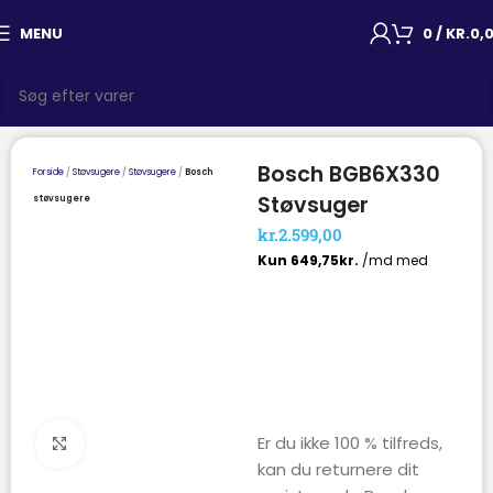
MENU
0
/
KR.
0,
Bosch BGB6X330
Forside
Støvsugere
Støvsugere
Bosch
Støvsuger
støvsugere
kr.
2.599,00
Er du ikke 100 % tilfreds,
Click to enlarge
kan du returnere dit