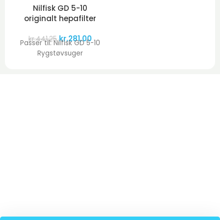
Nilfisk GD 5-10
originalt hepafilter
kr.
281,00
kr.
441,25
Passer til: Nilfisk GD 5-10
Rygstøvsuger