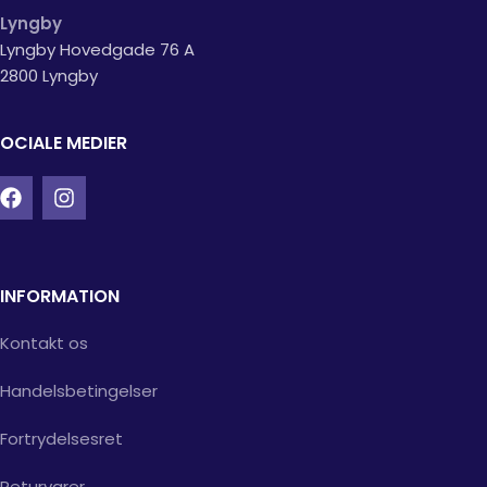
Lyngby
Lyngby Hovedgade 76 A
2800 Lyngby
OCIALE MEDIER
INFORMATION
Kontakt os
Handelsbetingelser
Fortrydelsesret
Returvarer