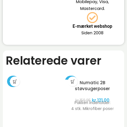
Mobilepay, Visa,
Mastercard.
E-mærket webshop
Siden 2008
Relaterede varer
-36%
-24%
Numatic 2B
støvsugerposer
kr.
121,00
kr.
159,95
Pakken indeholder:
4 stk. Mikrofiber poser