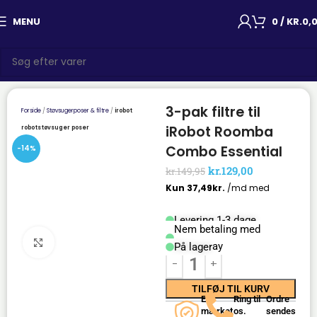
MENU
0
/
KR.
0,
3-pak filtre til
Forside
Støvsugerposer & filtre
irobot
iRobot Roomba
robotstøvsuger poser
Combo Essential
-14%
kr.
129,00
kr.
149,95
Levering 1-3 dage
Nem betaling med
Click to enlarge
Mobilepay
På lager
TILFØJ TIL KURV
E-
Ring til
Ordre
mærket
os.
sendes