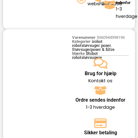
indenfor
webshop
36164298
1-3
hverdage
Varenummer
5060944998196
irobot
Kategorier
robotstøvsuger poser
,
Støvsugerposer & filtre
IRobot
Mærke
robotstøvsugere
Brug for hjælp
Kontakt os
Ordre sendes indenfor
1-3 hverdage
Sikker betaling