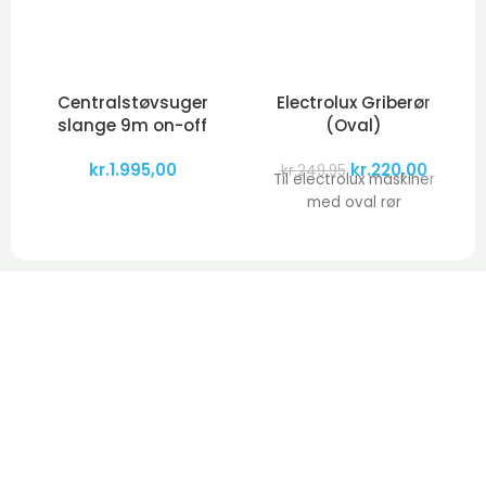
Centralstøvsuger
Electrolux Griberør
slange 9m on-off
(Oval)
kr.
1.995,00
kr.
220,00
kr.
249,95
Til electrolux maskiner
med oval rør