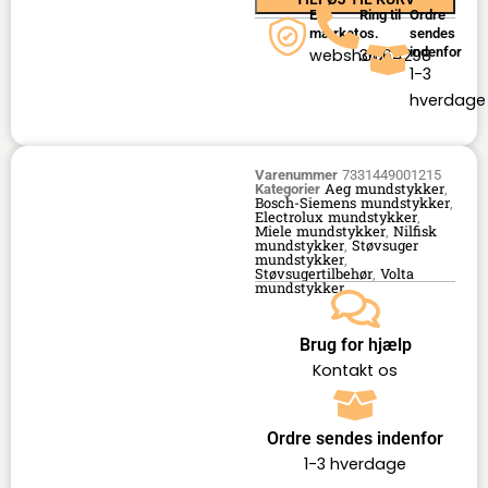
E-
Ring til
Ordre
mærket
os.
sendes
indenfor
webshop
36164298
1-3
hverdage
Varenummer
7331449001215
Aeg mundstykker
Kategorier
,
Bosch-Siemens mundstykker
,
Electrolux mundstykker
,
Miele mundstykker
Nilfisk
,
mundstykker
Støvsuger
,
mundstykker
,
Støvsugertilbehør
Volta
,
mundstykker
Brug for hjælp
Kontakt os
Ordre sendes indenfor
1-3 hverdage