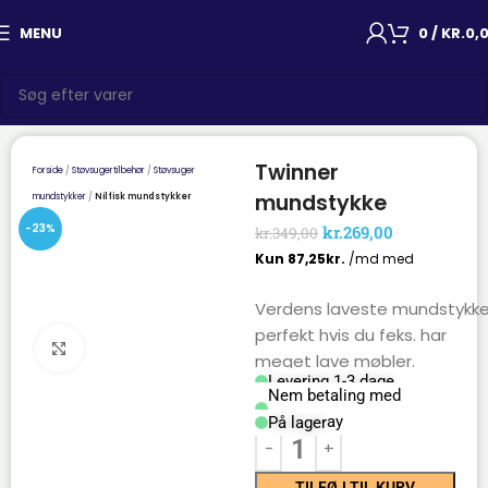
MENU
0
/
KR.
0,
Twinner
Forside
Støvsugertilbehør
Støvsuger
mundstykke
mundstykker
Nilfisk mundstykker
-23%
kr.
269,00
kr.
349,00
Verdens laveste mundstykke
perfekt hvis du feks. har
Click to enlarge
meget lave møbler.
Levering 1-3 dage
Nem betaling med
Mobilepay
På lager
TILFØJ TIL KURV