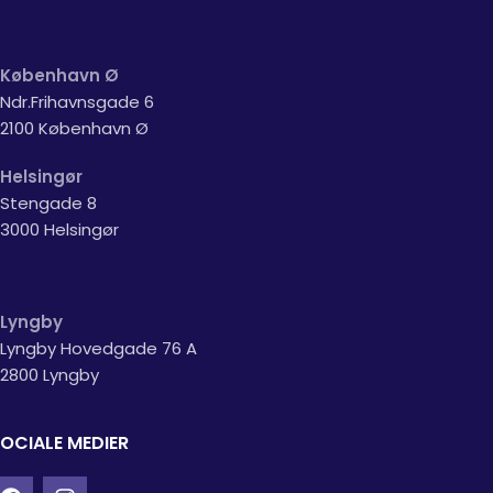
København Ø
Ndr.Frihavnsgade 6
2100 København Ø
Helsingør
Stengade 8
3000 Helsingør
Lyngby
Lyngby Hovedgade 76 A
2800 Lyngby
OCIALE MEDIER