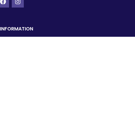
INFORMATION
Kontakt os
Handelsbetingelser
Fortrydelsesret
Returvarer
Santander finansiering
Pressen
Om os