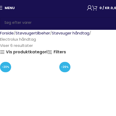
MENU
0
/
KR.
0,
Forside
Støvsugertilbehør
Støvsuger håndtag
Electrolux håndtag
Viser 6 resultater
Vis produktkategori
Filters
-20%
-26%