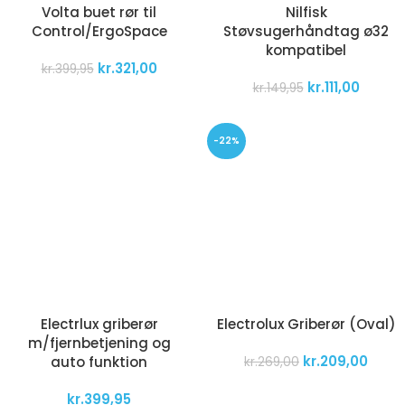
Volta buet rør til
Nilfisk
Control/ErgoSpace
Støvsugerhåndtag ø32
kompatibel
kr.
321,00
kr.
399,95
kr.
111,00
kr.
149,95
-22%
Electrlux griberør
Electrolux Griberør (Oval)
m/fjernbetjening og
kr.
209,00
auto funktion
kr.
269,00
kr.
399,95